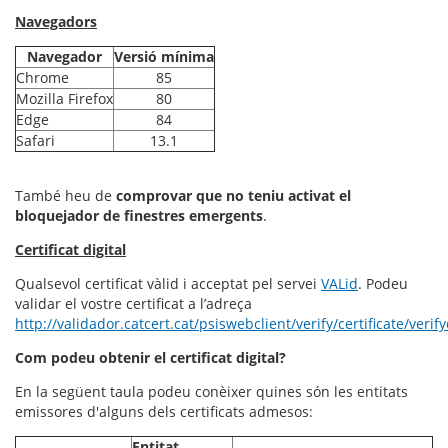
Navegadors
Navegador
Versió mínima
Chrome
85
Mozilla Firefox
80
Edge
84
Safari
13.1
També heu de
comprovar que no teniu activat el
bloquejador de finestres emergents
.
Certificat digital
Qualsevol certificat vàlid i acceptat pel servei
VALid
. Podeu
validar el vostre certificat a l’adreça
http://validador.catcert.cat/psiswebclient/verify/certificate/verif
Com podeu obtenir el certificat digital?
En la següent taula podeu conèixer quines són les entitats
emissores d'alguns dels certificats admesos:
Entitat