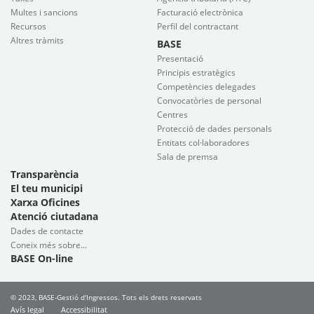
Multes i sancions
Facturació electrònica
Recursos
Perfil del contractant
Altres tràmits
BASE
Presentació
Principis estratègics
Competències delegades
Convocatòries de personal
Centres
Protecció de dades personals
Entitats col·laboradores
Sala de premsa
Transparència
El teu municipi
Xarxa Oficines
Atenció ciutadana
Dades de contacte
Coneix més sobre...
BASE On-line
© 2023, BASE-Gestió d'Ingressos. Tots els drets reservats
Avís legal
Accessibilitat