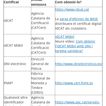
Certificat
Com obtenir-lo?
emissora
https://www.idcat.cat
Agència
Catalana de
La
xarxa d'oficines de BASE
idCAT
Certificació
distribueix el certificat digital
(CATCert)
IdCAT als ciutadans.
idCAT Mòbil
Agència
Veure vídeo:
Com obtenir
Catalana de
idCAT Mòbil
l'idCAT Mòbil amb DNI i
Certificació
targeta sanitària?
(CATCert)
Direcció
DNI electrònic
General de
http://www.dnielectronico.es/
Policia
Fábrica
Nacional de
FNMT
Moneda y
http://www.cert.fnmt.es
Timbre
(CERES)
Qualsevol altre
Agència
identificador
Catalana de
https://www.aoc.cat/serveis-