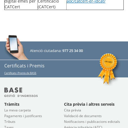
digital emès per
Certificació
aoc/catcert-er-idcat/
CATCert
(CATCert)
Atenció ciutadana:
977 25 34 00
Certificats i Premis
Certificats i Premis de BASE
.
Tràmits
Cita prèvia i altres serveis
La meva carpeta
Cita prèvia
Pagaments i justificants
Validació de documents
Tributs
Notificacions i publicacions edictals
Taxes
Agència tributària (ATC)