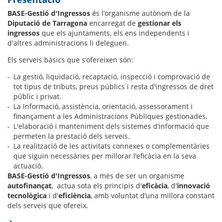
BASE-Gestió d'Ingressos
és l’organisme autònom de la
Diputació de Tarragona
encarregat de
gestionar els
ingressos
que els ajuntaments, els ens independents i
d'altres administracions li deleguen.
Els serveis bàsics
que s’ofereixen són:
La gestió, liquidació, recaptació, inspecció i comprovació de
tot tipus de tributs, preus públics i resta d'ingressos de dret
públic i privat.
La Informació, assistència, orientació, assessorament i
finançament a les Administracions Públiques gestionades.
L'elaboració i manteniment dels sistemes d’informació que
permeten la prestació dels serveis.
La realització de les activitats connexes o complementàries
que siguin necessàries per millorar l’eficàcia en la seva
actuació.
BASE-Gestió d'Ingressos
, a més de ser un organisme
autofinançat
, actua sota els principis d'
eficàcia
, d'
innovació
tecnològica
i d'
eficiència
, amb voluntat d’una millora constant
dels serveis que ofereix.