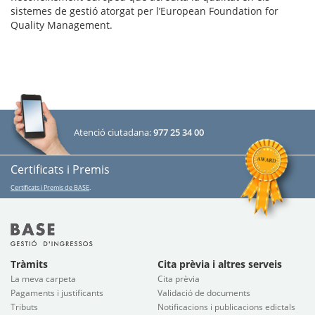
sistemes de gestió atorgat per l’European Foundation for
Quality Management.
Atenció ciutadana:
977 25 34 00
Certificats i Premis
Certificats i Premis de BASE
.
Tràmits
Cita prèvia i altres serveis
La meva carpeta
Cita prèvia
Pagaments i justificants
Validació de documents
Tributs
Notificacions i publicacions edictals