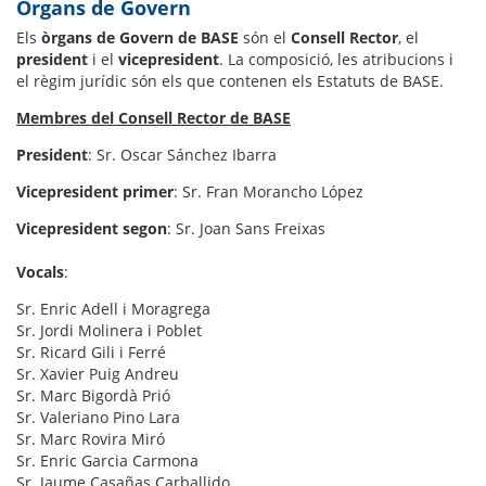
Òrgans de Govern
Els
òrgans de Govern de BASE
són el
Consell Rector
, el
president
i el
vicepresident
. La composició, les atribucions i
el règim jurídic són els que contenen els Estatuts de BASE.
Membres del Consell Rector de BASE
President
: Sr. Oscar Sánchez Ibarra
Vicepresident primer
: Sr. Fran Morancho López
Vicepresident segon
: Sr. Joan Sans Freixas
Vocals
:
Sr. Enric Adell i Moragrega
Sr. Jordi Molinera i Poblet
Sr. Ricard Gili i Ferré
Sr. Xavier Puig Andreu
Sr. Marc Bigordà Prió
Sr. Valeriano Pino Lara
Sr. Marc Rovira Miró
Sr. Enric Garcia Carmona
Sr. Jaume Casañas Carballido