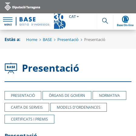
CAT
MENÚ
Base On-line
Cerca
Estàs a:
Home
BASE
Presentació
Presentació
Presentació
PRESENTACIÓ
ÒRGANS DE GOVERN
NORMATIVA
CARTA DE SERVEIS
MODELS D'ORDENANCES
CERTIFICATS I PREMIS
Presentació