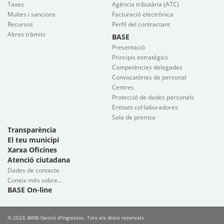
Taxes
Agència tributària (ATC)
Multes i sancions
Facturació electrònica
Recursos
Perfil del contractant
Altres tràmits
BASE
Presentació
Principis estratègics
Competències delegades
Convocatòries de personal
Centres
Protecció de dades personals
Entitats col·laboradores
Sala de premsa
Transparència
El teu municipi
Xarxa Oficines
Atenció ciutadana
Dades de contacte
Coneix més sobre...
BASE On-line
© 2023, BASE-Gestió d'Ingressos. Tots els drets reservats