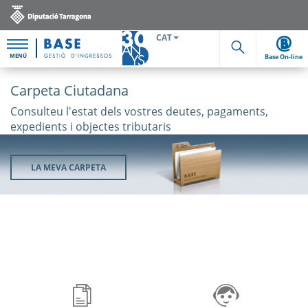
CAT
MENÚ
Base On-line
Cerca
terior
Seg
Consulteu
Carpeta Ciutadana
l'estat
Consulteu l'estat dels vostres deutes, pagaments,
expedients i objectes tributaris
dels
vostres
LA MEVA CARPETA
deutes,
pagaments,
expedients
i