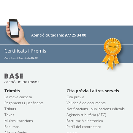
Atenció ciutadana:
977 25 34 00
Certificats i Premis
Certificats i Premis de BASE
.
Tràmits
Cita prèvia i altres serveis
La meva carpeta
Cita prèvia
Pagaments i justificants
Validació de documents
Tributs
Notificacions i publicacions edictals
Taxes
Agència tributària (ATC)
Multes i sancions
Facturació electrònica
Recursos
Perfil del contractant
Altres tràmits