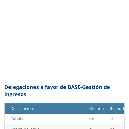
Delegaciones a favor de BASE-Gestión de
Ingresos
Descripción
Gestión
Recaudaci
Canals
no
si