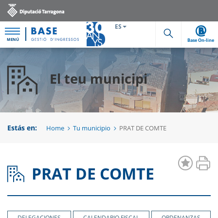
ES
MENÚ
Base On-line
Cerca
El teu municipi
Estás en:
Home
Tu municipio
PRAT DE COMTE
PRAT DE COMTE
DELEGACIONES
CALENDARIO FISCAL
ORDENANZAS