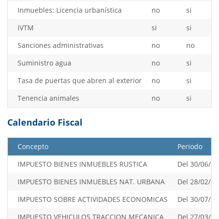
Inmuebles: Licencia urbanística
no
si
IVTM
si
si
Sanciones administrativas
no
no
Suministro agua
no
si
Tasa de puertas que abren al exterior
no
si
Tenencia animales
no
si
Calendario Fiscal
Concepto
Periodo
IMPUESTO BIENES INMUEBLES RUSTICA
Del 30/06/20
IMPUESTO BIENES INMUEBLES NAT. URBANA
Del 28/02/20
IMPUESTO SOBRE ACTIVIDADES ECONOMICAS
Del 30/07/20
IMPUESTO VEHICULOS TRACCION MECANICA
Del 27/03/20