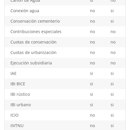
Cánon de Agua
si
no
Conexión agua
no
si
Conservación cementerio
no
si
Contribuciones especiales
no
no
Cuotas de conservación
no
no
Cuotas de urbanización
no
no
Ejecución subsidiaria
no
no
IAE
si
si
IBI BICE
si
si
IBI rústico
si
si
IBI urbano
si
si
ICIO
no
si
IIVTNU
no
si